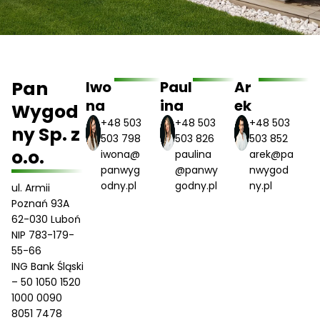
Pan
Iwo
Paul
Ar
na
ina
ek
Wygod
+48 503
+48
503
+48 503
ny Sp. z
503 798
503 826
503 852
o.o.
iwona@
paulina
arek@pa
panwyg
@panwy
nwygod
odny.pl
godny.pl
ny.pl
ul. Armii
Poznań 93A
62-030 Luboń
NIP 783-179-
55-66
ING Bank Śląski
– 50 1050 1520
1000 0090
8051 7478