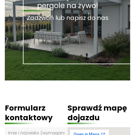
pergole na żywo!
Zadzwoń lub napisz do nas
Formularz
Sprawdź mapę
kontaktowy
dojazdu
N